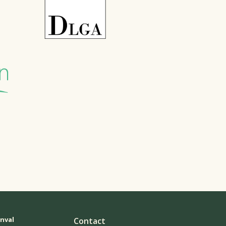
enval
Contact